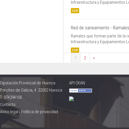
Infraestructura y Equipamientos 
CSV
Red de saneamiento - Ramale
Ramales que forman parte de la r
Infraestructura y Equipamientos 
CSV
1
2
»
Diputación Provincial de Huesca
API CKAN
Porches de Galicia, 4. 22002 Huesca
T: 974294100
Contacto
Aviso legal
|
Política de privacidad