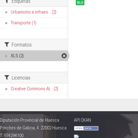
Etiquetas
XLS
Urbanismo e infraes... (2)
Transporte (1)
Formatos
XLS (2)
Licencias
Creative Commons At... (2)
Diputación Provincial de Huesca
API CKAN
Porches de Galicia, 4. 22002 Huesca
T: 974294100