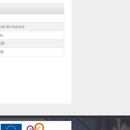
cial de Huesca
as
:00
38