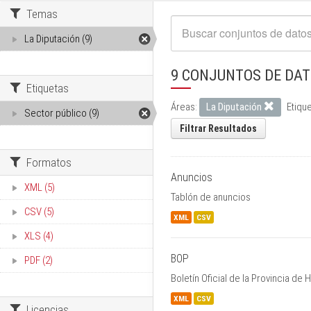
Temas
La Diputación (9)
9 CONJUNTOS DE DA
Etiquetas
Áreas:
La Diputación
Etique
Sector público (9)
Filtrar Resultados
Formatos
Anuncios
XML (5)
Tablón de anuncios
CSV (5)
XML
CSV
XLS (4)
BOP
PDF (2)
Boletín Oficial de la Provincia de
XML
CSV
Licencias