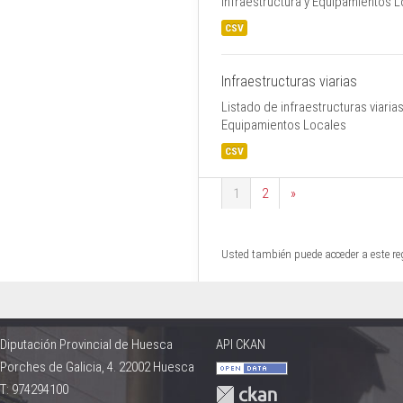
Infraestructura y Equipamientos 
CSV
Infraestructuras viarias
Listado de infraestructuras viaria
Equipamientos Locales
CSV
1
2
»
Usted también puede acceder a este re
Diputación Provincial de Huesca
API CKAN
Porches de Galicia, 4. 22002 Huesca
T: 974294100